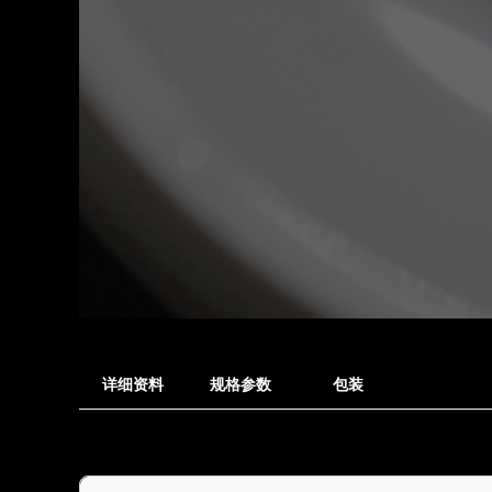
详细资料
规格参数
包装