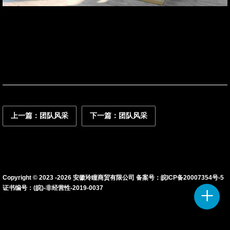
联系我们
资讯动态
上一篇：团队风采
下一篇：团队风采
Copyright © 2023 -
2026
安徽玲瞳商贸有限公司 备案号：
皖ICP备20007354号-5
证书编号：(皖)-非经营性-2019-0037