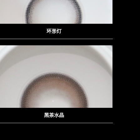
环形灯
黑茶水晶