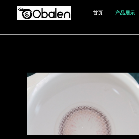
首页
产品展示
首页
产品展示
产品包装
关于我们
公司简介
团队风采
在线询单