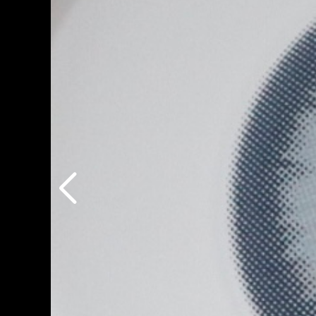
联系我们
资讯动态