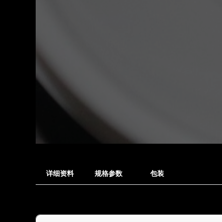
详细资料
规格参数
包装