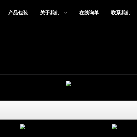
产品包装
关于我们
在线询单
联系我们